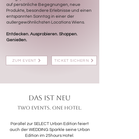
auf persönliche Begegnungen, neue
Produkte, besondere Erlebnisse und einen
entspannten Sonntag in einer der
außergewöhnlichsten Locations Wiens.
Entdecken. Ausprobieren. Shoppen.
Genießen.
ZUM EVENT
TICKET SICHERN
DAS IST NEU
Two events. One hotel.
Parallel zur SELECT Urban Edition feiert
auch der WEDDING Sparkle seine Urban
Edition im 25hours Hotel.