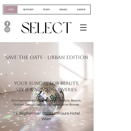
HOME
NEXT EVENT
TICKETS
BRANDS
AGENTUR
SAVE THE DATE - URBAN EDITION
YOUR SUNDAY FOR BEAUTY,
STYLE & NEW DISCOVERIES
Ein inspirierender Sonntag voller Lifestyle, Beauty,
Fashion, Design, Genuss und besonderer Brands.
13. September 2026 | 25hours Hotel
Wien