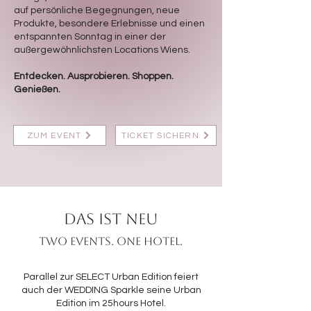
auf persönliche Begegnungen, neue
Produkte, besondere Erlebnisse und einen
entspannten Sonntag in einer der
außergewöhnlichsten Locations Wiens.
Entdecken. Ausprobieren. Shoppen.
Genießen.
ZUM EVENT
TICKET SICHERN
DAS IST NEU
Two events. One hotel.
Parallel zur SELECT Urban Edition feiert
auch der WEDDING Sparkle seine Urban
Edition im 25hours Hotel.