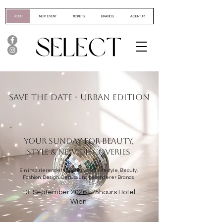
HOME
NEXT EVENT
TICKETS
BRANDS
AGENTUR
SAVE THE DATE - URBAN EDITION
YOUR SUNDAY FOR BEAUTY,
STYLE & NEW DISCOVERIES
Ein inspirierender Sonntag voller Lifestyle, Beauty,
Fashion, Design, Genuss und besonderer Brands.
13. September 2026 | 25hours Hotel
Wien