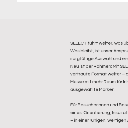
SELECT führt weiter, was ü
Was bleibt, ist unser Anspr
sorgfältige Auswahl und ei
Neu ist der Rahmen: Mit SE
vertraute Format weiter – a
Messe mit mehr Raum für In
ausgewählte Marken.
Für Besucherinnen und Bes
eines: Orientierung, Inspir
– in einer ruhigen, wertige