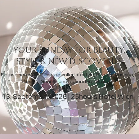
YOUR SUNDAY FOR BEAUTY,
STYLE & NEW DISCOVERIES
Ein inspirierender Sonntag voller Lifestyle, Beauty, Fashion,
Design, Genuss und besonderer Brands.
13. September 2026 | 25hours Hotel Wien