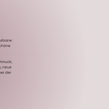
 urbane
schöne
chmuck,
n, neue
er der