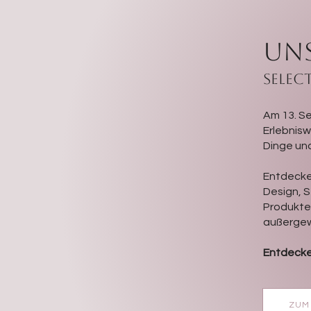
uns
SELEC
Am 13. S
Erlebnisw
Dinge und
Entdecke
Design, 
Produkte
außergew
Entdecke
ZUM